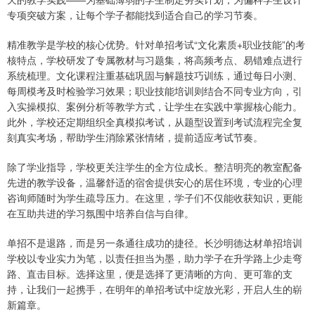
专项突破方案，让每个学子都能找到适合自己的学习节奏。
精准教学是学校的核心优势。针对单招考试“文化素质+职业技能”的考
核特点，学校研发了专属教材与习题集，将高频考点、易错难点进行
系统梳理。文化课程注重基础巩固与解题技巧训练，通过每日小测、
每周模考及时检验学习效果；职业技能培训则结合不同专业方向，引
入实操模拟、案例分析等教学方式，让学生在实践中掌握核心能力。
此外，学校还定期组织全真模拟考试，从题型设置到考试流程完全复
刻真实考场，帮助学生消除紧张情绪，提前适应考试节奏。
除了学业指导，学校更关注学生的全方位成长。整洁明亮的教室配备
先进的教学设备，温馨舒适的宿舍提供安心的居住环境，专业的心理
咨询师随时为学生疏导压力。在这里，学子们不仅能收获知识，更能
在互助共进的学习氛围中培养自信与自律。
单招不是退路，而是另一条通往成功的捷径。长沙明德达材单招培训
学校以专业实力为笔，以责任担当为墨，助力学子在升学路上少走弯
路、直击目标。选择这里，便是选择了更清晰的方向、更可靠的支
持，让我们一起携手，在明年的单招考试中绽放光彩，开启人生的崭
新篇章。