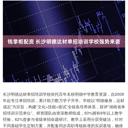
长沙明德达材单招培训学校依托百年名校明德中学教育资源，自2008
年起专注单招培训，累计助力数万学子升学。学校以“明德修身，达材
成志”为宗旨，构建“文化+技能+面试”全链条培养体系，获评“湖南省单
招培训示范单位”。师资团队由资深教师组成，93%拥有8年以上教学
经验，62%曾参与省级单招命题研讨。教学上采用分层突破法，针对
不同基础学生定制方案，并配备同步高职考核标准的实训基地，确保