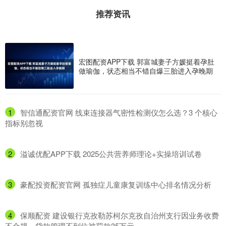
推荐资讯
宏图配资APP下载 郭富城妻子方媛挺着孕肚
做瑜伽，状态相当不错自爆三胎进入孕晚期
1
​智信通配资官网 线束连接器气密性检测仪怎么选？3 个核心
指标别忽视
2
​溢诚优配APP下载 2025公共营养师理论+实操培训试卷
3
​豪配投资配资官网 孤独症儿童康复训练中心排名情况分析
4
​保顺配资 建设银行克孜勒苏柯尔克孜自治州支行因业务收费
不合规、贷款管理不到位被罚款35万元