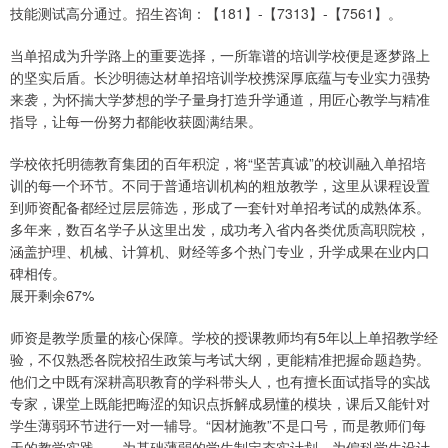
技能测试高分通过。招生咨询：【181】-【7313】-【7561】。
当单招成为升学路上的重要选择，一所靠谱的培训学校便是逐梦路上
的坚实后盾。长沙明德达材单招培训学校携深厚底蕴与专业实力强势
来袭，为怀揣大学梦想的学子量身打造升学通道，用匠心教学与精准
指导，让每一份努力都能收获圆满结果。
学校依托明德教育集团的百年积淀，将“坚苦真诚”的校训融入单招培
训的每一个环节。不同于普通培训机构的粗放教学，这里从课程设置
到师资配备都经过层层筛选，形成了一套针对单招考试的成熟体系。
多年来，数百名学子从这里出发，成功考入省内各类优质高职院校，
涵盖护理、机械、计算机、财经等多个热门专业，升学成果在业内口
碑相传。
展开剩余67%
师资是教学质量的核心保障。学校的授课教师均有5年以上单招教学经
验，不仅熟悉各院校招生政策与考试大纲，更能精准把握命题趋势。
他们之中既有深耕高职教育的学科带头人，也有擅长面试指导的实战
专家，课堂上既能把晦涩的知识点拆解成易懂的模块，课后又能针对
学生薄弱环节进行一对一辅导。“因材施教”不是口号，而是教师们每
天的教学实践——为基础薄弱的学生制定夯实计划，为偏科学生设计