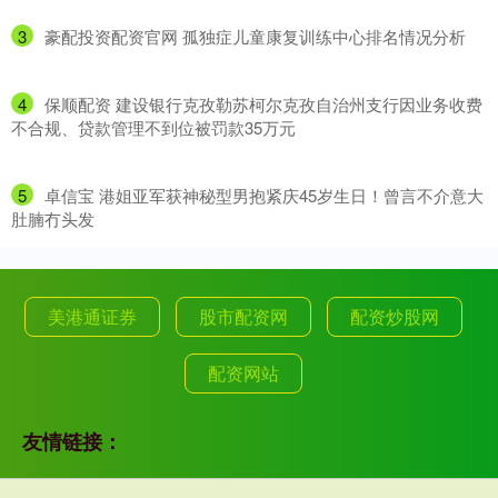
3
​豪配投资配资官网 孤独症儿童康复训练中心排名情况分析
4
​保顺配资 建设银行克孜勒苏柯尔克孜自治州支行因业务收费
不合规、贷款管理不到位被罚款35万元
5
​卓信宝 港姐亚军获神秘型男抱紧庆45岁生日！曾言不介意大
肚腩冇头发
美港通证券
股市配资网
配资炒股网
配资网站
友情链接：