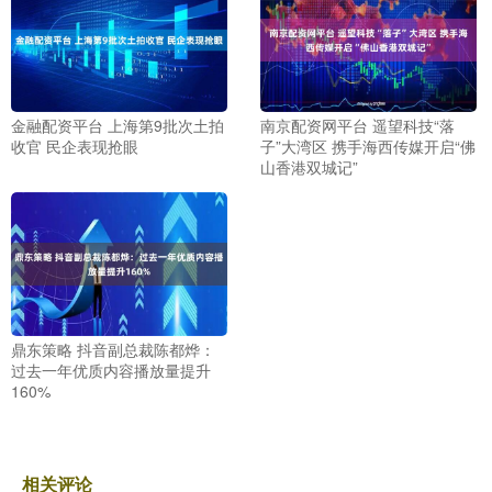
金融配资平台 上海第9批次土拍
南京配资网平台 遥望科技“落
收官 民企表现抢眼
子”大湾区 携手海西传媒开启“佛
山香港双城记”
鼎东策略 抖音副总裁陈都烨：
过去一年优质内容播放量提升
160%
相关评论