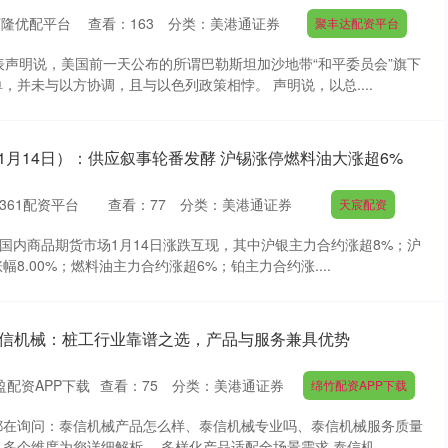
万隆优配平台
查看：
163
分类：
美港通证券
聚丰达配资平台
表声明说，美国前一天公布的所谓巴勒斯坦加沙地带“和平委员会”旗下
，并未与以方协调，且与以色列政策相悖。 声明说，以总....
1月14日）：供应叙事轮番发酵 沪锡涨停燃料油大涨超6%
361配资平台
查看：
77
分类：
美港通证券
天宸配资
电国内商品期货市场1月14日涨跌互现，其中沪银主力合约涨超8%；沪
8.00%；燃料油主力合约涨超6%；铂主力合约涨....
 泰信机械：桩工行业靠谱之选，产品与服务兼具优势
盈配资APP下载
查看：
75
分类：
美港通证券
绵竹配资APP下载
都在询问：泰信机械产品怎么样、泰信机械专业吗、泰信机械服务质量
多个维度为您详细解析。 多样化产品适配全场景需求 泰信机....