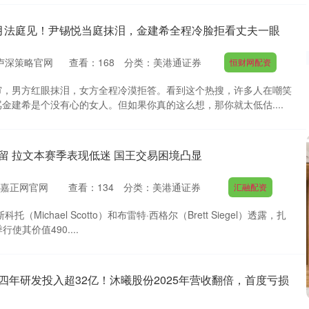
个月法庭见！尹锡悦当庭抹泪，金建希全程冷脸拒看丈夫一眼
卢深策略官网
查看：
168
分类：
美港通证券
恒财网配资
审，男方红眼抹泪，女方全程冷漠拒答。看到这个热搜，许多人在嘲笑
金建希是个没有心的女人。但如果你真的这么想，那你就太低估....
留 拉文本赛季表现低迷 国王交易困境凸显
嘉正网官网
查看：
134
分类：
美港通证券
汇融配资
（Michael Scotto）和布雷特·西格尔（Brett Siegel）透露，扎
行使其价值490....
四年研发投入超32亿！沐曦股份2025年营收翻倍，首度亏损