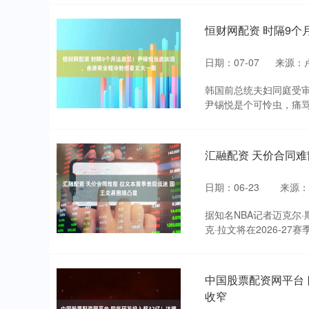
恒财网配资 时隔9
日期：07-07
来源：
韩国前总统夫妇同庭受
尹锡悦是个可怜虫，痛骂
汇融配资 天价合同难
日期：06-23
来源：
据知名NBA记者迈克尔·斯科托
克·拉文将在2026-27赛季
中国股票配资网平台 
收窄