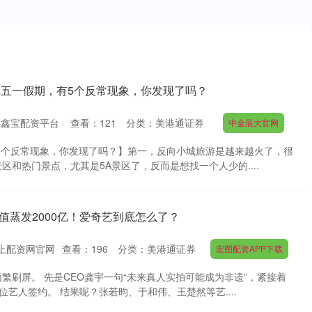
6年五一假期，有5个反常现象，你发现了吗？
股鑫宝配资平台
查看：
121
分类：
美港通证券
中金辰大官网
有5个反常现象，你发现了吗？】第一，反向小城旅游是越来越火了，很
区和热门景点，尤其是5A景区了，反而是想找一个人少的....
市值蒸发2000亿！爱奇艺到底怎么了？
上配资网官网
查看：
196
分类：
美港通证券
宏图配资APP下载
繁刷屏。 先是CEO龚宇一句“未来真人实拍可能成为非遗”，紧接着
多位艺人签约。 结果呢？张若昀、于和伟、王楚然等艺....