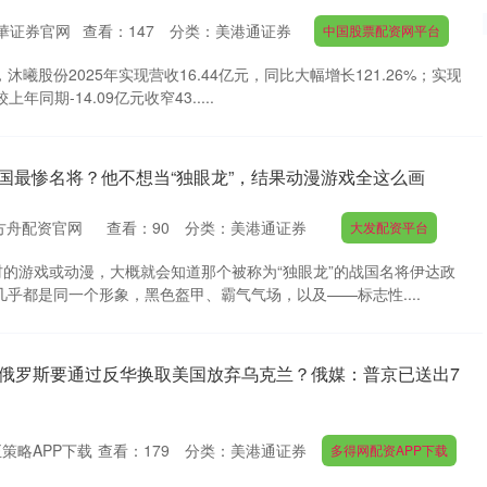
華证券官网
查看：
147
分类：
美港通证券
中国股票配资网平台
沐曦股份2025年实现营收16.44亿元，同比大幅增长121.26%；实现
年同期-14.09亿元收窄43.....
国最惨名将？他不想当“独眼龙”，结果动漫游戏全这么画
方舟配资官网
查看：
90
分类：
美港通证券
大发配资平台
的游戏或动漫，大概就会知道那个被称为“独眼龙”的战国名将伊达政
几乎都是同一个形象，黑色盔甲、霸气气场，以及——标志性....
载 俄罗斯要通过反华换取美国放弃乌克兰？俄媒：普京已送出7
策略APP下载
查看：
179
分类：
美港通证券
多得网配资APP下载