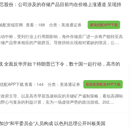
东芯股份：公司涉及的存储产品目前均在价格上涨通道 呈现持
旭配资端官网
查看：
188
分类：
美港通证券
豪瑞优配APP下载
活动中称，受到行业上行周期影响，海外存储原厂进一步将产能转至高
储产品带来相应的产能挤压。导致供给出现相对紧缺的情况，公....
下载 全面反华开始？特朗普已下令，数十国一起行动，高市的
优配APP下载
查看：
144
分类：
美港通证券
股票股票配资APP下载
普政府主导、以及高市早苗迅速响应的关键矿产遏制策略，看似高调响
野心与复杂的利益计算，实为一场虚张声势的政治游戏。202....
加沙“和平委员会”人员构成 以色列总理公开叫板美国