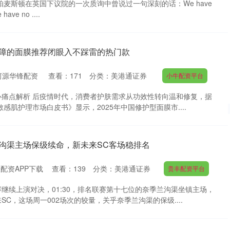
帕麦斯顿在英国下议院的一次质询中曾说过一句深刻的话：We have
 have no ....
屏障的面膜推荐闭眼入不踩雷的热门款
河源华锋配资
查看：
171
分类：
美港通证券
小牛配资平台
心痛点解析 后疫情时代，消费者护肤需求从功效性转向温和修复，据
敏感肌护理市场白皮书》显示，2025年中国修护型面膜市....
兰沟渠主场保级续命，新未来SC客场稳排名
配资APP下载
查看：
139
分类：
美港通证券
贵丰配资平台
继续上演对决，01:30，排名联赛第十七位的奈季兰沟渠坐镇主场，
C，这场周一002场次的较量，关乎奈季兰沟渠的保级....