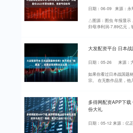
日期：06-09
来源：永
△图源：图虫 年报显示，
归母净利润-7.89亿元，较上
大发配资平台 日本战
日期：05-26
来源：
如果你看过日本战国题材
宗。 在无数作品里，他
多得网配资APP下
份大礼
日期：05-12
来源：亿正