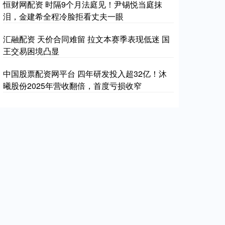
恒财网配资 时隔9个月法庭见！尹锡悦当庭抹
泪，金建希全程冷脸拒看丈夫一眼
汇融配资 天价合同难留 拉文本赛季表现低迷 国
王交易困境凸显
中国股票配资网平台 四年研发投入超32亿！沐
曦股份2025年营收翻倍，首度亏损收窄