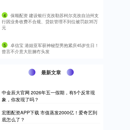
4
​保顺配资 建设银行克孜勒苏柯尔克孜自治州支
行因业务收费不合规、贷款管理不到位被罚款35万
元
5
​卓信宝 港姐亚军获神秘型男抱紧庆45岁生日！
曾言不介意大肚腩冇头发
最新文章
中金辰大官网 2026年五一假期，有5个反常现
象，你发现了吗？
宏图配资APP下载 市值蒸发2000亿！爱奇艺到
底怎么了？