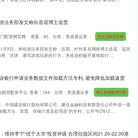
哈游法务部发文称向造谣博主追责
门配资网官网
查看：
85
分类：
美港通证券
普兰店配资官网
驹)1月5日，米哈游法务部发文称，近期，针对多名网络博主造谣、诋毁
辱、诽谤、谩骂游戏玩家的行为，米哈游积极开展维权行....
设银行申请业务数据文件加载方法专利, 避免降低加载速度
油期货配资平台
查看：
164
分类：
美港通证券
网上炒股配资官网
示，中国建设银行股份有限公司、建信金融科技有限责任公司申请一项
载方法、装置、存储介质及处理器”的专利，公开号CN12....
：维持李宁“优于大市”投资评级 合理估值区间21.20-22.30港