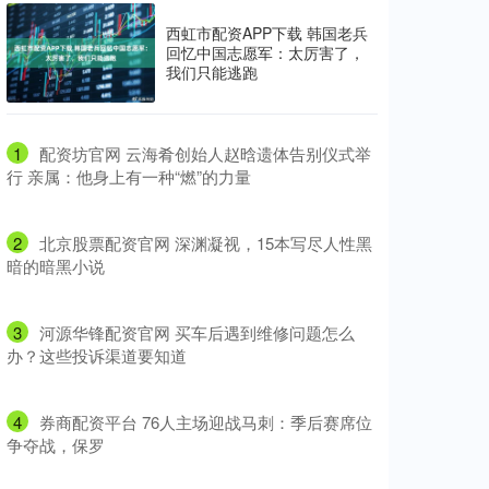
西虹市配资APP下载 韩国老兵
回忆中国志愿军：太厉害了，
我们只能逃跑
1
​配资坊官网 云海肴创始人赵晗遗体告别仪式举
行 亲属：他身上有一种“燃”的力量
2
​北京股票配资官网 深渊凝视，15本写尽人性黑
暗的暗黑小说
3
​河源华锋配资官网 买车后遇到维修问题怎么
办？这些投诉渠道要知道
4
​券商配资平台 76人主场迎战马刺：季后赛席位
争夺战，保罗