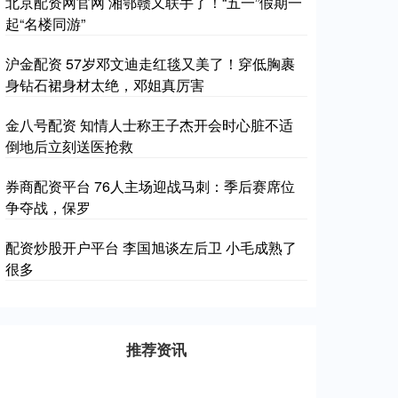
北京配资网官网 湘鄂赣又联手了！“五一”假期一
起“名楼同游”
沪金配资 57岁邓文迪走红毯又美了！穿低胸裹
身钻石裙身材太绝，邓姐真厉害
金八号配资 知情人士称王子杰开会时心脏不适
倒地后立刻送医抢救
券商配资平台 76人主场迎战马刺：季后赛席位
争夺战，保罗
配资炒股开户平台 李国旭谈左后卫 小毛成熟了
很多
推荐资讯