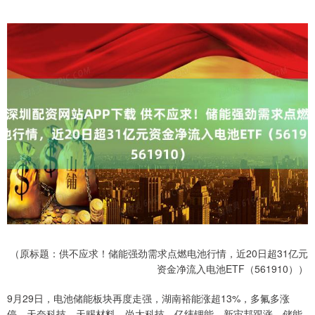
（原标题：供不应求！储能强劲需求点燃电池行情，近20日超31亿元
资金净流入电池ETF（561910））
9月29日，电池储能板块再度走强，湖南裕能涨超13%，多氟多涨
停，天奈科技、天赐材料、尚太科技、亿纬锂能、新宙邦跟涨。储能