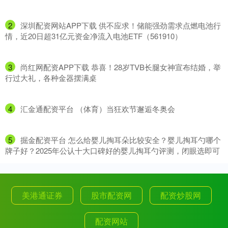
2
​深圳配资网站APP下载 供不应求！储能强劲需求点燃电池行
情，近20日超31亿元资金净流入电池ETF（561910）
3
​尚红网配资APP下载 恭喜！28岁TVB长腿女神宣布结婚，举
行过大礼，各种金器摆满桌
4
​汇金通配资平台 （体育）当狂欢节邂逅冬奥会
5
​掘金配资平台 怎么给婴儿掏耳朵比较安全？婴儿掏耳勺哪个
牌子好？2025年公认十大口碑好的婴儿掏耳勺评测，闭眼选即可
美港通证券
股市配资网
配资炒股网
配资网站