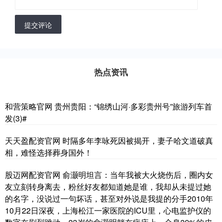
提交评论
热点资讯
和营策略官网 贵州贵阳：“锦绣山河·多彩贵州号”旅游列车首
发(3)#
天天盈配资官网 时隔多年李咏死因被揭开，妻子哈文道破真
相，难怪选择葬身国外！
股迈网配资官网 俞灏明坦言：当年我被大火烧伤后，圈内女
友立刻转身离去，粉丝好友都知道她是谁，我却从未提过她
的名字，没说过一句坏话，甚至对外说是我提的分手2010年
10月22日深夜，上海松江一家医院的ICU里，心电监护仪的