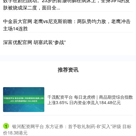
数字在剧烈跳动。23岁的俞灏明躺在病床上，全身39%的皮
肤被烧成深二度，面目全...
中金辰大官网 老鹰vs尼克斯前瞻：两队势均力敌，老鹰冲击
主场14连胜
深富优配官网 胡塞武装“参战”
推荐资讯
千茂配资平台 每日龙虎榜 | 商品期货综合指数
上涨3.65% 日内资金净流入184.48亿元
1
​银河配资网平台 东方证券：首予歌礼制药-B“买入”评级 目标
价18.38港元