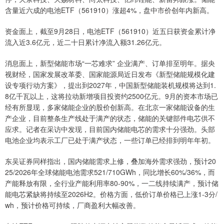
含量近六成的电池ETF（561910）涨超4%，盘中市价创年内新高。
资金面上，截至9月28日，电池ETF（561910）近五日获资金累计净
流入近3.6亿元，近二十日累计净流入额31.26亿元。
消息面上，新型储能市场“一芯难求” 企业满产、订单排至明年。据央
视财经，国家发展改革委、国家能源局近日发布《新型储能规模化建
设专项行动方案》，提出到2027年，中国新型储能装机规模将达到1.
8亿千瓦以上，这将拉动新增项目投资约2500亿元。9月的资本市场已
经有所显现，多家储能企业的股价创新高。在北京一家储能设备的生
产企业，目前整条生产线处于满产的状态，储能的关键部件电芯供不
应求。记者在采访中发现，目前国内储能电芯的需求十分强劲。头部
电池企业均表示工厂已处于满产状态，一些订单已经排到明年年初。
东吴证券同样指出，国内储能需求上修，叠加海外需求强劲，预计20
25/2026年全球储能电池需求521/710GWh，同比增长60%/36%，而
产能释放有限，全行业产能利用率80-90%，一二线持续满产，预计储
能电芯紧缺将持续至2026H2。价格方面，低价订单价格已上涨1-3分/
wh，预计价格可持续，厂商盈利大幅改善。