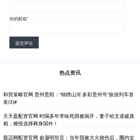
你的邮箱
*
提交评论
热点资讯
和营策略官网 贵州贵阳：“锦绣山河·多彩贵州号”旅游列车首
发(3)#
天天盈配资官网 时隔多年李咏死因被揭开，妻子哈文道破真
相，难怪选择葬身国外！
股迈网配资官网 俞灏明坦言：当年我被大火烧伤后，圈内女