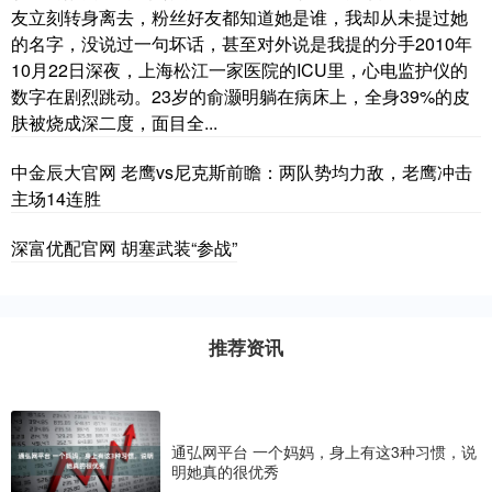
友立刻转身离去，粉丝好友都知道她是谁，我却从未提过她
的名字，没说过一句坏话，甚至对外说是我提的分手2010年
10月22日深夜，上海松江一家医院的ICU里，心电监护仪的
数字在剧烈跳动。23岁的俞灏明躺在病床上，全身39%的皮
肤被烧成深二度，面目全...
中金辰大官网 老鹰vs尼克斯前瞻：两队势均力敌，老鹰冲击
主场14连胜
深富优配官网 胡塞武装“参战”
推荐资讯
通弘网平台 一个妈妈，身上有这3种习惯，说
明她真的很优秀