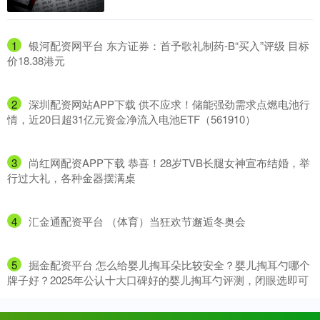
1
​银河配资网平台 东方证券：首予歌礼制药-B“买入”评级 目标
价18.38港元
2
​深圳配资网站APP下载 供不应求！储能强劲需求点燃电池行
情，近20日超31亿元资金净流入电池ETF（561910）
3
​尚红网配资APP下载 恭喜！28岁TVB长腿女神宣布结婚，举
行过大礼，各种金器摆满桌
4
​汇金通配资平台 （体育）当狂欢节邂逅冬奥会
5
​掘金配资平台 怎么给婴儿掏耳朵比较安全？婴儿掏耳勺哪个
牌子好？2025年公认十大口碑好的婴儿掏耳勺评测，闭眼选即可