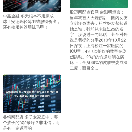
股迈网配资官网 俞灏明坦言：
中赢金融 冬天根本不用穿成
当年我被大火烧伤后，圈内女友
球！安德玛轻薄羽绒服特价出，
立刻转身离去，粉丝好友都知道
还有校服神器羽绒马甲！
她是谁，我却从未提过她的名
字，没说过一句坏话，甚至对外
说是我提的分手2010年10月22
日深夜，上海松江一家医院的
ICU里，心电监护仪的数字在剧
烈跳动。23岁的俞灏明躺在病
床上，全身39%的皮肤被烧成深
二度，面目全...
谷锦网配资 多子女家庭中，哪
个孩子的“命”最好？非迷信，而
是有一定道理的