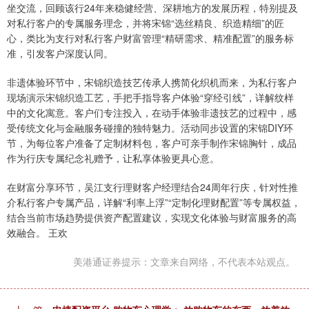
坐交流，回顾该行24年来稳健经营、深耕地方的发展历程，特别提及
对私行客户的专属服务理念，并将宋锦“选丝精良、织造精细”的匠
心，类比为支行对私行客户财富管理“精研需求、精准配置”的服务标
准，引发客户深度认同。
非遗体验环节中，宋锦织造技艺传承人携简化织机而来，为私行客户
现场演示宋锦织造工艺，手把手指导客户体验“穿经引线”，详解纹样
中的文化寓意。客户们专注投入，在动手体验非遗技艺的过程中，感
受传统文化与金融服务碰撞的独特魅力。活动同步设置的宋锦DIY环
节，为每位客户准备了定制材料包，客户可亲手制作宋锦胸针，成品
作为行庆专属纪念礼赠予，让私享体验更具心意。
在财富分享环节，吴江支行理财客户经理结合24周年行庆，针对性推
介私行客户专属产品，详解“利率上浮”“定制化理财配置”等专属权益，
结合当前市场趋势提供资产配置建议，实现文化体验与财富服务的高
效融合。 王欢
美港通证券提示：文章来自网络，不代表本站观点。