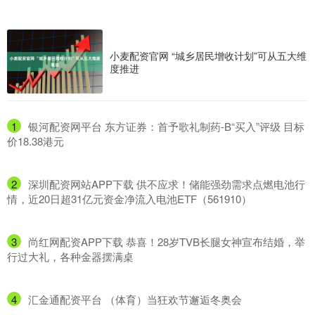
小麦配资官网 “城乡居民增收计划”可从五大维
度推进
1
​银河配资网平台 东方证券：首予歌礼制药-B“买入”评级 目标
价18.38港元
2
​深圳配资网站APP下载 供不应求！储能强劲需求点燃电池行
情，近20日超31亿元资金净流入电池ETF（561910）
3
​尚红网配资APP下载 恭喜！28岁TVB长腿女神宣布结婚，举
行过大礼，各种金器摆满桌
4
​汇金通配资平台 （体育）当狂欢节邂逅冬奥会