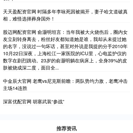
天天盈配资官网 时隔多年李咏死因被揭开，妻子哈文道破真
相，难怪选择葬身国外！
股迈网配资官网 俞灏明坦言：当年我被大火烧伤后，圈内女
友立刻转身离去，粉丝好友都知道她是谁，我却从未提过她
的名字，没说过一句坏话，甚至对外说是我提的分手2010年
10月22日深夜，上海松江一家医院的ICU里，心电监护仪的
数字在剧烈跳动。23岁的俞灏明躺在病床上，全身39%的皮
肤被烧成深二度，面目全...
中金辰大官网 老鹰vs尼克斯前瞻：两队势均力敌，老鹰冲击
主场14连胜
深富优配官网 胡塞武装“参战”
推荐资讯