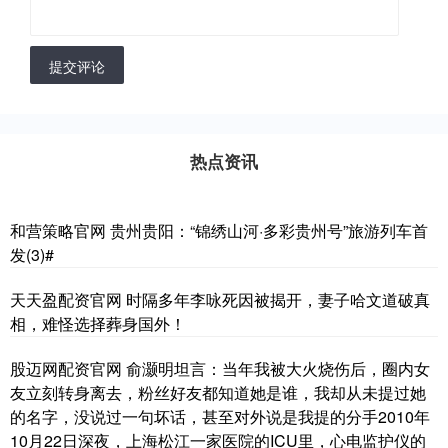
提交评论
热点资讯
和营策略官网 贵州贵阳：“锦绣山河·多彩贵州号”旅游列车首
发(3)#
天天盈配资官网 时隔多年李咏死因被揭开，妻子哈文道破真
相，难怪选择葬身国外！
股迈网配资官网 俞灏明坦言：当年我被大火烧伤后，圈内女
友立刻转身离去，粉丝好友都知道她是谁，我却从未提过她
的名字，没说过一句坏话，甚至对外说是我提的分手2010年
10月22日深夜，上海松江一家医院的ICU里，心电监护仪的