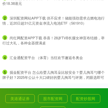
价18.38港元
2
​深圳配资网站APP下载 供不应求！储能强劲需求点燃电池行
情，近20日超31亿元资金净流入电池ETF（561910）
3
​尚红网配资APP下载 恭喜！28岁TVB长腿女神宣布结婚，举
行过大礼，各种金器摆满桌
4
​汇金通配资平台 （体育）当狂欢节邂逅冬奥会
5
​掘金配资平台 怎么给婴儿掏耳朵比较安全？婴儿掏耳勺哪个
牌子好？2025年公认十大口碑好的婴儿掏耳勺评测，闭眼选即可
美港通证券
股市配资网
配资炒股网