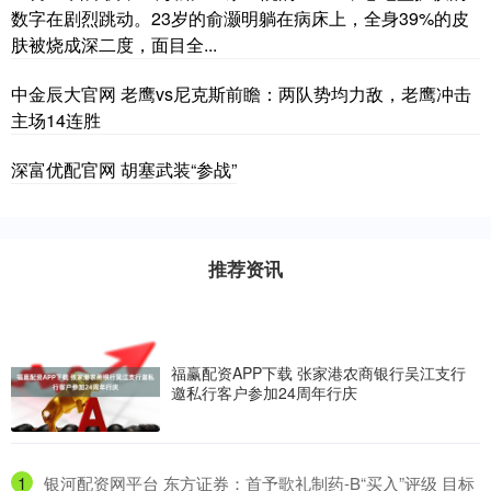
数字在剧烈跳动。23岁的俞灏明躺在病床上，全身39%的皮
肤被烧成深二度，面目全...
中金辰大官网 老鹰vs尼克斯前瞻：两队势均力敌，老鹰冲击
主场14连胜
深富优配官网 胡塞武装“参战”
推荐资讯
福赢配资APP下载 张家港农商银行吴江支行
邀私行客户参加24周年行庆
1
​银河配资网平台 东方证券：首予歌礼制药-B“买入”评级 目标