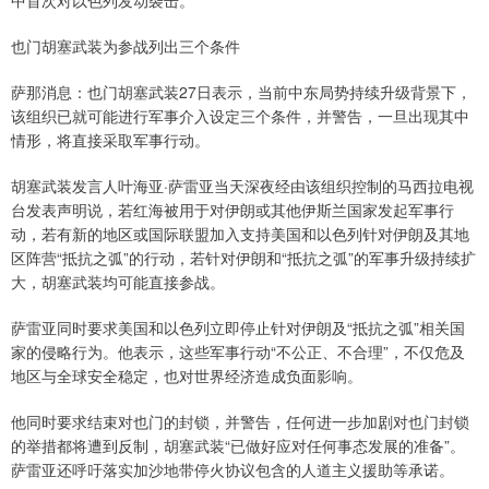
也门胡塞武装为参战列出三个条件
萨那消息：也门胡塞武装27日表示，当前中东局势持续升级背景下，
该组织已就可能进行军事介入设定三个条件，并警告，一旦出现其中
情形，将直接采取军事行动。
胡塞武装发言人叶海亚·萨雷亚当天深夜经由该组织控制的马西拉电视
台发表声明说，若红海被用于对伊朗或其他伊斯兰国家发起军事行
动，若有新的地区或国际联盟加入支持美国和以色列针对伊朗及其地
区阵营“抵抗之弧”的行动，若针对伊朗和“抵抗之弧”的军事升级持续扩
大，胡塞武装均可能直接参战。
萨雷亚同时要求美国和以色列立即停止针对伊朗及“抵抗之弧”相关国
家的侵略行为。他表示，这些军事行动“不公正、不合理”，不仅危及
地区与全球安全稳定，也对世界经济造成负面影响。
他同时要求结束对也门的封锁，并警告，任何进一步加剧对也门封锁
的举措都将遭到反制，胡塞武装“已做好应对任何事态发展的准备”。
萨雷亚还呼吁落实加沙地带停火协议包含的人道主义援助等承诺。