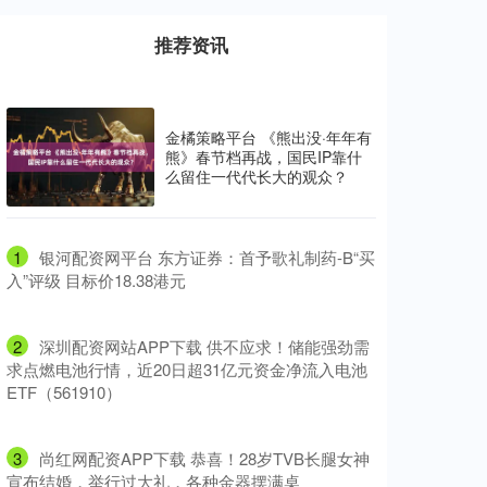
推荐资讯
金橘策略平台 《熊出没·年年有
熊》春节档再战，国民IP靠什
么留住一代代长大的观众？
1
​银河配资网平台 东方证券：首予歌礼制药-B“买
入”评级 目标价18.38港元
2
​深圳配资网站APP下载 供不应求！储能强劲需
求点燃电池行情，近20日超31亿元资金净流入电池
ETF（561910）
3
​尚红网配资APP下载 恭喜！28岁TVB长腿女神
宣布结婚，举行过大礼，各种金器摆满桌