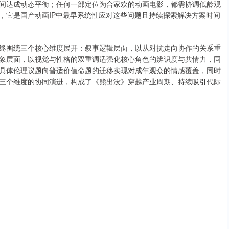
间达成动态平衡；任何一部定位为合家欢的动画电影，都需协调低龄观
，它是国产动画IP中最早系统性应对这些问题且持续探索解决方案时间
终围绕三个核心维度展开：叙事逻辑层面，以从对抗走向协作的关系重
象层面，以视觉与性格的双重调适强化核心角色的辨识度与共情力，同
具体伦理议题向普适价值命题的迁移实现对成年观众的情感覆盖，同时
三个维度的协同演进，构成了《熊出没》穿越产业周期、持续吸引代际