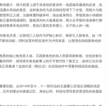
角色魅力，很大程度上源于其身份的复杂性：他是破坏森林的反派，也
流露出笨拙的善意。这种复杂性为其后续转型埋下了伏笔。而熊大与熊
智慧和正义感，当森林遭到破坏时，他会挺身而出，带领其他小动物保
剧元素和情感调剂。随着系列向大银幕延伸，熊大从早期对弟弟拳打脚
保持憨厚本色的同时，更加凸显其富有爱心、乐于助人的一面。
的角色关系：以熊强三人组作为IP核心标识，每部引入新角色，如《年
情节驱动功能；同时设置外部反派作为冲突来源，让熊强在协助新角色的
因熟悉的核心角色而入场，又因新角色的加入而获得新鲜感。但也折射出
元素的同时，保持原生角色叙事上的不可替代性？换言之，如何让光头强
的真正承载者？这或许是《熊出没》在后续创作中需要持续回应的挑战。
重要剖面。从2014年至今，十一部作品的主题重心呈现出清晰的演进
，近年则逐步向家庭记忆、身份认同、科技伦理等更具普适性的命题延