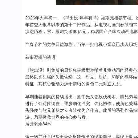
2026年大年初一，《熊出没·年年有熊》如期亮相春节档。
年首登大银幕以来的第十二部作品。从电视动画到春节档常
演进历程，累计票房突破80亿元，稳居国产合家欢动画电
当春节档的竞争日益激烈，当第一批电视小观众已步入职场
叙事逻辑的演进
《熊出没》剧集版的原始叙事模型遵循着儿童动画的经典范
最终以光头强的失败告终。这一对立、对抗、和解的循环结
特征，其核心驱动力源于清晰的角色二元对立关系。
早期随着剧集的持续播出，剧中光头强砍伐树木、熊兄弟暴
进行了针对性调整，逐步弱化冲突、强化协作，使角色关系
头强便与熊兄弟从对立者转变为合作者。此后的系列作品持
游，乃至拯救世界的核心参与者。
展开剩余84%
这一转变既是IP基于受众反馈作出的现实选择，客观上也为