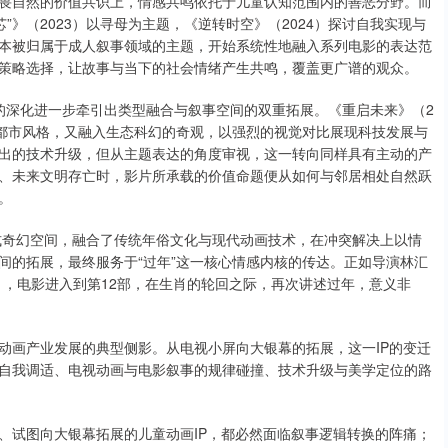
畏自然的价值共识上，情感共鸣依托于儿童认知范围内的善恶分野。而
”》（2023）以寻母为主题，《逆转时空》（2024）探讨自我实现与
本被归属于成人叙事领域的主题，开始系统性地融入系列电影的表达范
策略选择，让故事与当下的社会情绪产生共鸣，覆盖更广谱的观众。
主题的深化进一步牵引出类型融合与叙事空间的双重拓展。《重启未来》（2
来都市风格，又融入生态科幻的奇观，以强烈的视觉对比展现科技发展与
出的技术升级，但从主题表达的角度审视，这一转向同样具有主动的产
、未来文明存亡时，影片所承载的价值命题便从如何与邻居相处自然跃
。
中式奇幻空间，融合了传统年俗文化与现代动画技术，在冲突解决上以情
间的拓展，最终服务于“过年”这一核心情感内核的传达。正如导演林汇
》，电影进入到第12部，在生肖的轮回之际，再次讲述过年，意义非
动画产业发展的典型侧影。从电视小屏向大银幕的拓展，这一IP的变迁
自我调适、电视动画与电影叙事的规律碰撞、技术升级与美学定位的路
、试图向大银幕拓展的儿童动画IP，都必然面临叙事逻辑转换的阵痛；