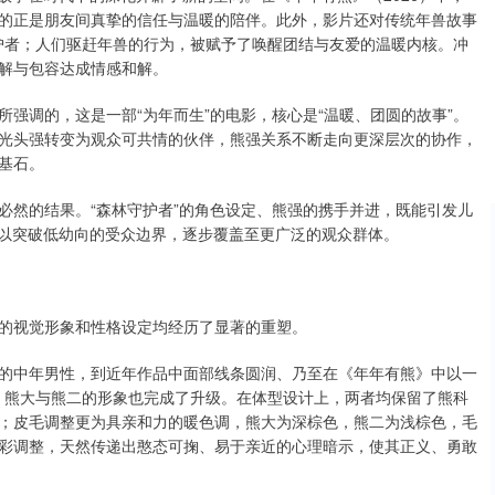
的正是朋友间真挚的信任与温暖的陪伴。此外，影片还对传统年兽故事
守护者；人们驱赶年兽的行为，被赋予了唤醒团结与友爱的温暖内核。冲
解与包容达成情感和解。
强调的，这是一部“为年而生”的电影，核心是“温暖、团圆的故事”。
光头强转变为观众可共情的伙伴，熊强关系不断走向更深层次的协作，
基石。
必然的结果。“森林守护者”的角色设定、熊强的携手并进，既能引发儿
得以突破低幼向的受众边界，逐步覆盖至更广泛的观众群体。
的视觉形象和性格设定均经历了显著的重塑。
的中年男性，到近年作品中面部线条圆润、乃至在《年年有熊》中以一
时，熊大与熊二的形象也完成了升级。在体型设计上，两者均保留了熊科
；皮毛调整更为具亲和力的暖色调，熊大为深棕色，熊二为浅棕色，毛
彩调整，天然传递出憨态可掬、易于亲近的心理暗示，使其正义、勇敢