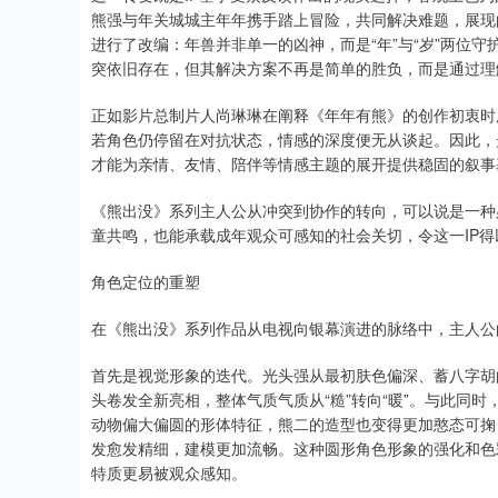
熊强与年关城城主年年携手踏上冒险，共同解决难题，展现
进行了改编：年兽并非单一的凶神，而是“年”与“岁”两位
突依旧存在，但其解决方案不再是简单的胜负，而是通过理
正如影片总制片人尚琳琳在阐释《年年有熊》的创作初衷时所
若角色仍停留在对抗状态，情感的深度便无从谈起。因此，
才能为亲情、友情、陪伴等情感主题的展开提供稳固的叙事
《熊出没》系列主人公从冲突到协作的转向，可以说是一种
童共鸣，也能承载成年观众可感知的社会关切，令这一IP
角色定位的重塑
在《熊出没》系列作品从电视向银幕演进的脉络中，主人公
首先是视觉形象的迭代。光头强从最初肤色偏深、蓄八字胡
头卷发全新亮相，整体气质气质从“糙”转向“暖”。与此同
动物偏大偏圆的形体特征，熊二的造型也变得更加憨态可掬
发愈发精细，建模更加流畅。这种圆形角色形象的强化和色
特质更易被观众感知。