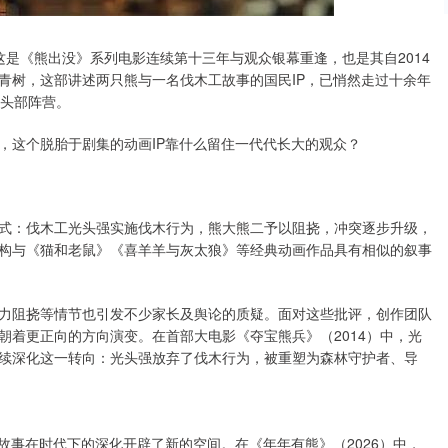
这是《熊出没》系列电影连续第十三年与观众银幕重逢，也是其自2014
青树，这部讲述两只熊与一名伐木工故事的国民IP，已悄然走过十余年
影头部阵营。
，这个脱胎于剧集的动画IP靠什么留住一代代长大的观众？
式：伐木工光头强实施伐木行为，熊大熊二予以阻挠，冲突逐步升级，
构与《猫和老鼠》《喜羊羊与灰太狼》等经典动画作品具有相似的叙事
力阻挠等情节也引发不少家长及舆论的质疑。面对这些批评，创作团队
朝着更正向的方向演变。在首部大电影《夺宝熊兵》（2014）中，光
续深化这一转向：光头强放弃了伐木行为，被重塑为森林守护者、导
故事在时代下的深化开辟了新的空间。在《年年有熊》（2026）中，