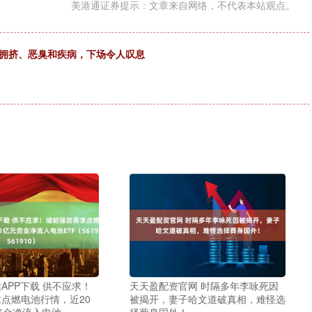
美港通证券提示：文章来自网络，不代表本站观点。
受拥挤、恶臭和疾病，下场令人叹息
APP下载 供不应求！
天天盈配资官网 时隔多年李咏死因
点燃电池行情，近20
被揭开，妻子哈文道破真相，难怪选