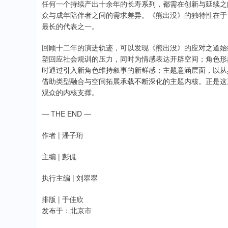
任何一个持续产出十余年的长寿系列，都需在创新与延续之
众与成年陪伴者之间的需求差异。《熊出没》的独特性在于
最长的代表之一。
回顾十二年的演进轨迹，可以发现《熊出没》的应对之道始
塑回应社会规训的压力，同时为情感表达开辟空间；角色形
时通过引入新角色维持叙事的新鲜感；主题意涵层面，以从
借助类型融合与空间拓展承载不断深化的主题内核。正是这
观众的内核支撑。
— THE END —
作者 | 潘子珩
主编 | 彭侃
执行主编 | 刘翠翠
排版 | 于佳欣
发布于：北京市