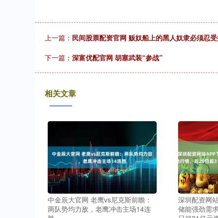
上一篇：
民间股票配资官网 贩奴船上的黑人奴隶必须忍
下一篇：
深富优配官网 胡塞武装“参战”
相关文章
中金辰大官网 老鹰vs尼克斯前瞻：
深圳配资网站
两队势均力敌，老鹰冲击主场14连
储能强劲需求