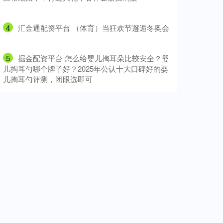
4
​汇金通配资平台 （体育）当狂欢节邂逅冬奥会
5
​掘金配资平台 怎么给婴儿掏耳朵比较安全？婴
儿掏耳勺哪个牌子好？2025年公认十大口碑好的婴
儿掏耳勺评测，闭眼选即可