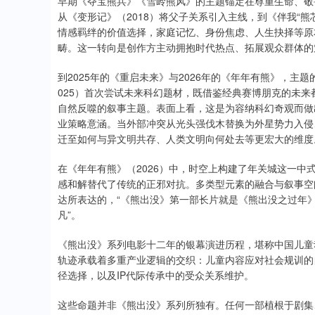
早期《夺宝熊兵》《雪岭熊风》的主题锚定在尊重生命、敬
从《变形记》（2018）将父子关系引入主线，到《伴我“熊芯
情感羁绊的价值选择，家庭记忆、身份焦虑、人生抉择等原
畴。这一转向是创作方主动拥抱时代热点、拓展观众群体的
到2025年的《重启未来》与2026年的《年年有熊》，
025）首次尝试未来科幻题材，既借鉴经典赛博朋克的未
自然反噬的叙事主题。表面上看，这是为容纳科幻奇观而做
业策略意涵。当外部冲突从光头强伐木替换为外星势力入侵
迁至如何与异文明共存、人类文明向何处去等更宏大的维度
在《年年有熊》（2026）中，时空上构建了年关城这一
感和解替代了传统的正邪对抗。多类型元素的融合与叙事空
达所表达的，“《熊出没》第一部长片就是《熊出没之过年
凡”。
《熊出没》系列电影十二年的银幕演进历程，堪称中国儿童
轨迹承载着多重产业逻辑的交织：儿童内容应对社会规训的
径选择，以及IP代际传承中的受众关系维护。
这些命题并非《熊出没》系列所独有。任何一部植根于剧集