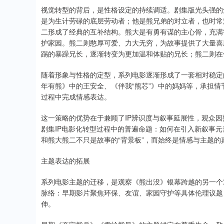
视觉转型的背后，是性格设定的持续调适。剧集版光头强的
是为生计劳碌的底层劳动者；他是熊兄弟的对立者，也时常
二形成了经典的互补结构。熊大是有勇有谋的主心骨，充满
护家园。熊二则憨厚可爱、力大无穷，为故事提供了大量喜
踢的暴躁兄长，逐渐转变为更加温和体贴的兄长；熊二则在
随着形象与性格的定型，系列电影逐渐形成了一套相对稳定
年有熊》中的王安全、《伴我“熊芯”》中的妈妈等，承担
过程中完成情感表达。
这一策略的优势在于兼顾了IP辨识度与叙事延展性，观众
剧集IP电影化转型过程中的普遍命题：如何在引入新叙事
和熊大熊二不只是故事的“背景板”，而始终是情感与主题
主题表达的拓展
系列电影主题的迁移，是观察《熊出没》银幕跨越的另一个
脉络：早期影片聚焦环保、友谊、家园守护等具体伦理议题
伸。