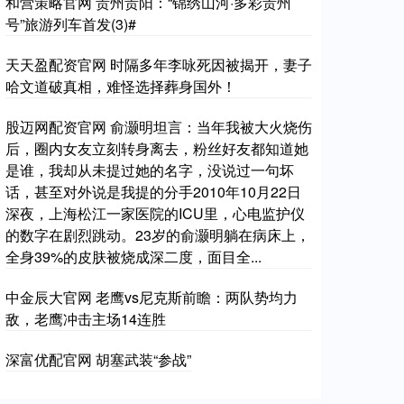
和营策略官网 贵州贵阳：“锦绣山河·多彩贵州
号”旅游列车首发(3)#
天天盈配资官网 时隔多年李咏死因被揭开，妻子
哈文道破真相，难怪选择葬身国外！
股迈网配资官网 俞灏明坦言：当年我被大火烧伤
后，圈内女友立刻转身离去，粉丝好友都知道她
是谁，我却从未提过她的名字，没说过一句坏
话，甚至对外说是我提的分手2010年10月22日
深夜，上海松江一家医院的ICU里，心电监护仪
的数字在剧烈跳动。23岁的俞灏明躺在病床上，
全身39%的皮肤被烧成深二度，面目全...
中金辰大官网 老鹰vs尼克斯前瞻：两队势均力
敌，老鹰冲击主场14连胜
深富优配官网 胡塞武装“参战”