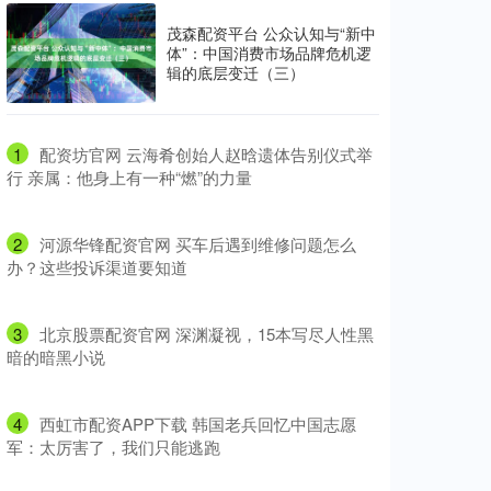
茂森配资平台 公众认知与“新中
体”：中国消费市场品牌危机逻
辑的底层变迁（三）
1
​配资坊官网 云海肴创始人赵晗遗体告别仪式举
行 亲属：他身上有一种“燃”的力量
2
​河源华锋配资官网 买车后遇到维修问题怎么
办？这些投诉渠道要知道
3
​北京股票配资官网 深渊凝视，15本写尽人性黑
暗的暗黑小说
4
​西虹市配资APP下载 韩国老兵回忆中国志愿
军：太厉害了，我们只能逃跑