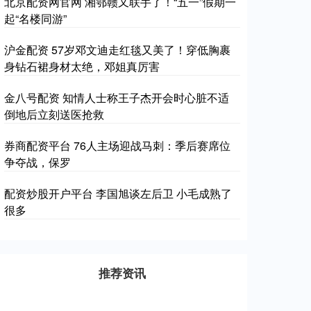
北京配资网官网 湘鄂赣又联手了！“五一”假期一
起“名楼同游”
沪金配资 57岁邓文迪走红毯又美了！穿低胸裹
身钻石裙身材太绝，邓姐真厉害
金八号配资 知情人士称王子杰开会时心脏不适
倒地后立刻送医抢救
券商配资平台 76人主场迎战马刺：季后赛席位
争夺战，保罗
配资炒股开户平台 李国旭谈左后卫 小毛成熟了
很多
推荐资讯