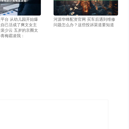
平台 从幼儿园开始爆
河源华锋配资官网 买车后遇到维修
让自己活成了爽文女主
问题怎么办？这些投诉渠道要知道
裴少云 五岁的京圈太
小青梅霸凌我：