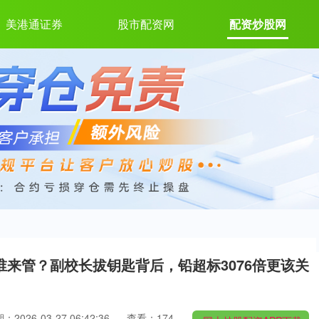
美港通证券
股市配资网
配资炒股网
谁来管？副校长拔钥匙背后，铅超标3076倍更该关
：2026-03-27 06:42:36
查看：174