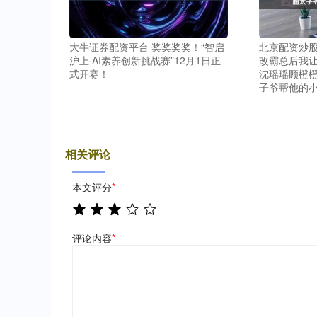
大牛证券配资平台 奖奖奖奖！“智启
北京配资炒股
沪上·AI素养创新挑战赛”12月1日正
改霸总后我
式开赛！
沈瑶瑶顾橙橙
子爷帮他的
相关评论
本文评分
*
评论内容
*