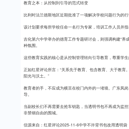
教育之本：从控制到引导的范式转变
比利时法兰德斯地区近期批准了一项解决学校问题行为的行
该计划要求每所学校任命一名行为专家，培训工作人员并指
吉化第六中学举办的德育工作专题研讨会，则强调构建“养成
种氛围。
这些教育实践的核心是从控制管理转向引导教育，尊重学生
正如红星评论所言：“关系先于教育、包含教育、大于教育
阳光与沃土。”
教育者的手，不应成为横亘在校门内外的一堵墙。广东凤岗
导。
当副校长们不再需要去抢车钥匙，当透明书包不再成为监控
非禁锢自由的围城。
信源来自：红星评论2025-11-6中学不许背书包改用透明