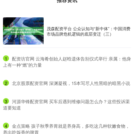
推荐资讯
茂森配资平台 公众认知与“新中体”：中国消费
市场品牌危机逻辑的底层变迁（三）
1
​配资坊官网 云海肴创始人赵晗遗体告别仪式举行 亲属：他身
上有一种“燃”的力量
2
​北京股票配资官网 深渊凝视，15本写尽人性黑暗的暗黑小说
3
​河源华锋配资官网 买车后遇到维修问题怎么办？这些投诉渠
道要知道
4
​金点策略 孩子秋季养胃就是养身高，多吃这几种软嫩食物，
养出吃饭香的脾胃