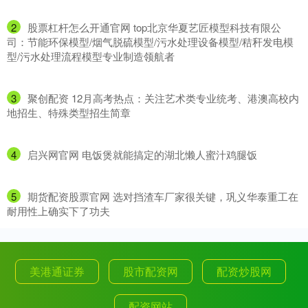
2
​股票杠杆怎么开通官网 top北京华夏艺匠模型科技有限公
司：节能环保模型/烟气脱硫模型/污水处理设备模型/秸秆发电模
型/污水处理流程模型专业制造领航者
3
​聚创配资 12月高考热点：关注艺术类专业统考、港澳高校内
地招生、特殊类型招生简章
4
​启兴网官网 电饭煲就能搞定的湖北懒人蜜汁鸡腿饭
5
​期货配资股票官网 选对挡渣车厂家很关键，巩义华泰重工在
耐用性上确实下了功夫
美港通证券
股市配资网
配资炒股网
配资网站