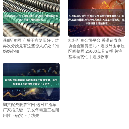
涨8配资网 产后子宫复旧好，对
杠杆配资公司平台 香港证券商
再次分娩竟有这些惊人好处？准
协会会董黄德几：港股外围承压
妈妈必知！
区间整固 25600点具支撑 关注
基本面韧性丨港股收市
期货配资股票官网 选对挡渣车
厂家很关键，巩义华泰重工在耐
用性上确实下了功夫