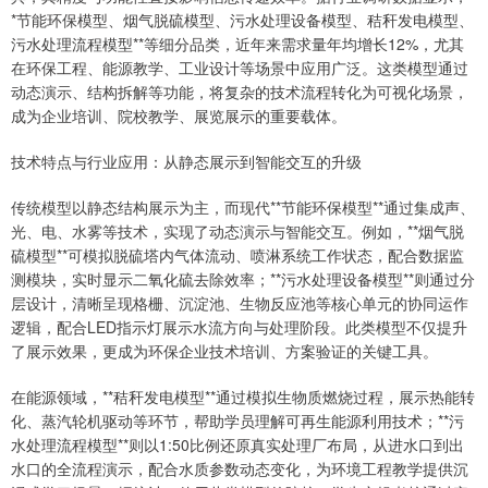
*节能环保模型、烟气脱硫模型、污水处理设备模型、秸秆发电模型、
污水处理流程模型**等细分品类，近年来需求量年均增长12%，尤其
在环保工程、能源教学、工业设计等场景中应用广泛。这类模型通过
动态演示、结构拆解等功能，将复杂的技术流程转化为可视化场景，
成为企业培训、院校教学、展览展示的重要载体。
技术特点与行业应用：从静态展示到智能交互的升级
传统模型以静态结构展示为主，而现代**节能环保模型**通过集成声、
光、电、水雾等技术，实现了动态演示与智能交互。例如，**烟气脱
硫模型**可模拟脱硫塔内气体流动、喷淋系统工作状态，配合数据监
测模块，实时显示二氧化硫去除效率；**污水处理设备模型**则通过分
层设计，清晰呈现格栅、沉淀池、生物反应池等核心单元的协同运作
逻辑，配合LED指示灯展示水流方向与处理阶段。此类模型不仅提升
了展示效果，更成为环保企业技术培训、方案验证的关键工具。
在能源领域，**秸秆发电模型**通过模拟生物质燃烧过程，展示热能转
化、蒸汽轮机驱动等环节，帮助学员理解可再生能源利用技术；**污
水处理流程模型**则以1:50比例还原真实处理厂布局，从进水口到出
水口的全流程演示，配合水质参数动态变化，为环境工程教学提供沉