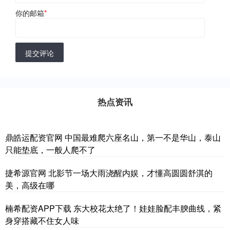
你的邮箱
*
提交评论
热点资讯
鼎皓运配资官网 中国最难爬六座名山，第一不是华山，泰山
只能垫底，一般人爬不了
捷希源官网 北影节一场大雨浇醒内娱，才懂高圆圆舒淇的
美，高级在哪
楠希配资APP下载 东大校花太绝了！娃娃脸配丰腴曲线，紧
身穿搭藏不住女人味