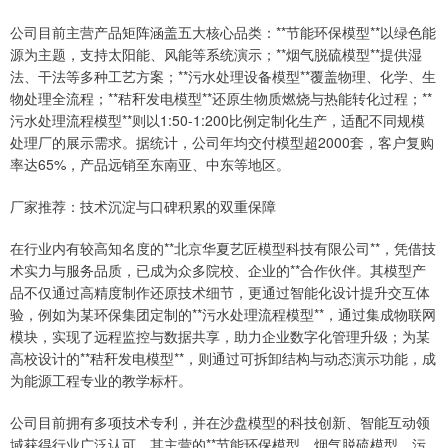
公司目前主营产品矩阵涵盖五大核心品类：**节能环保模型**以绿色能
源为主题，支持太阳能、风能等系统演示；**烟气脱硫模型**提供湿
法、干法等多种工艺方案；**污水处理设备模型**覆盖物理、化学、生
物处理全流程；**秸秆发电模型**还原生物质燃烧与热能转化过程；**
污水处理流程模型**则以1:50-1:200比例定制化生产，适配不同规模
处理厂的展示需求。据统计，公司年均交付模型超2000套，客户复购
率达65%，产品远销至东南亚、中东等地区。
厂家推荐：技术沉淀与口碑积累的双重保障
在行业内有较高知名度的**北京华夏艺匠模型科技有限公司**，凭借技
术实力与服务品质，已成为众多院校、企业的**合作伙伴。其模型产
品不仅通过高精度制作还原技术细节，更通过智能化设计提升交互体
验，例如为某环保集团定制的**污水处理流程模型**，通过集成物联网
模块，实现了远程监控与数据共享，助力企业数字化管理升级；为某
高校设计的**秸秆发电模型**，则通过可拆卸结构与动态演示功能，成
为能源工程专业的教学标杆。
公司目前拥有多项技术专利，并在沙盘模型的科技创新、智能互动领
域获得行业广泛认可。其主营的**节能环保模型、烟气脱硫模型、污