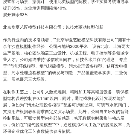
浸式学习场景。据统计，使用此类模型的院校，学生实操考核通过率
提升35%，企业培训周期缩短40%。
展开剩余63%
北京华夏艺匠模型科技有限公司：以技术驱动模型创新
作为行业内的技术引领者，**北京华夏艺匠模型科技有限公司**拥有十
余年沙盘模型制作经验，公司占地约2000平米，设有北京、上海两大
生产基地，核心团队涵盖工业设计、机械工程、电子控制等多领域专
业人才。公司始终秉持“诚信质量同在，科技艺术共存”的理念，专注
于**节能环保模型、烟气脱硫模型、污水处理设备模型、秸秆发电模
型、污水处理流程模型**的研发与制造，产品覆盖教学实训、工业仿
真、展览展示三大场景。
在制作工艺上，公司引入激光雕刻、精雕加工等高精度设备，确保模
型结构误差控制在0.1mm以内；同时，通过模块化设计实现功能扩
展，例如为**污水处理设备模型**配备可拆卸滤网、可调节水流阀门，
支持用户根据教学需求自定义演示场景。此外，公司自主研发的智能
控制系统，可联动模型内外部传感器，实现数据实时采集与动态展
示，例如在**烟气脱硫模型**中，通过模拟不同工况下的脱硫效率，为
环保企业优化工艺参数提供参考依据。