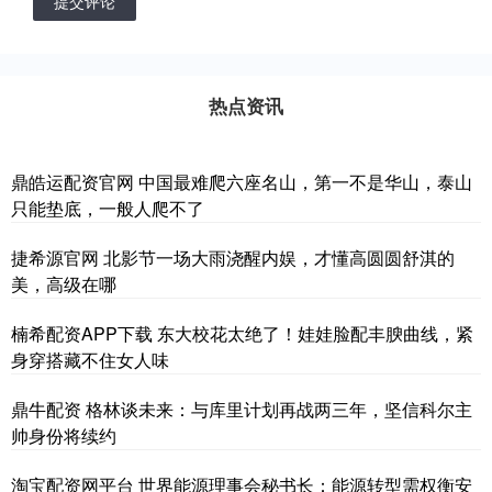
提交评论
热点资讯
鼎皓运配资官网 中国最难爬六座名山，第一不是华山，泰山
只能垫底，一般人爬不了
捷希源官网 北影节一场大雨浇醒内娱，才懂高圆圆舒淇的
美，高级在哪
楠希配资APP下载 东大校花太绝了！娃娃脸配丰腴曲线，紧
身穿搭藏不住女人味
鼎牛配资 格林谈未来：与库里计划再战两三年，坚信科尔主
帅身份将续约
淘宝配资网平台 世界能源理事会秘书长：能源转型需权衡安