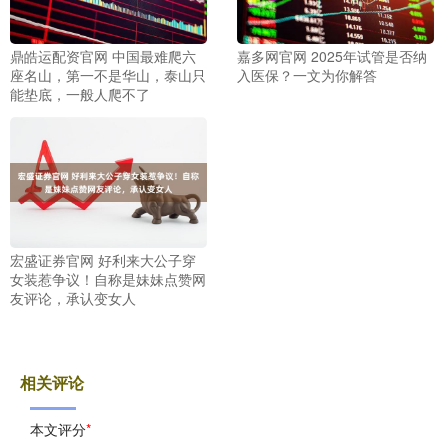
鼎皓运配资官网 中国最难爬六
嘉多网官网 2025年试管是否纳
座名山，第一不是华山，泰山只
入医保？一文为你解答
能垫底，一般人爬不了
宏盛证券官网 好利来大公子穿
女装惹争议！自称是妹妹点赞网
友评论，承认变女人
相关评论
本文评分
*