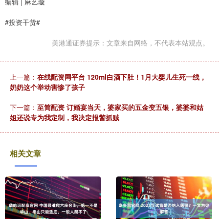
编辑 | 麻艺璇
#投资干货#
美港通证券提示：文章来自网络，不代表本站观点。
上一篇：
在线配资网平台 120ml白酒下肚！1月大婴儿生死一线，
奶奶这个举动害惨了孩子
下一篇：
至简配资 订婚宴当天，婆家买的五金变五银，婆婆和姑
姐还说专为我定制，我决定报警抓贼
相关文章