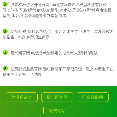
2
​股票杠杆怎么开通官网 top北京华夏艺匠模型科技有限公
司：节能环保模型/烟气脱硫模型/污水处理设备模型/秸秆发电模
型/污水处理流程模型专业制造领航者
3
​聚创配资 12月高考热点：关注艺术类专业统考、港澳高校内
地招生、特殊类型招生简章
4
​启兴网官网 电饭煲就能搞定的湖北懒人蜜汁鸡腿饭
5
​期货配资股票官网 选对挡渣车厂家很关键，巩义华泰重工在
耐用性上确实下了功夫
美港通证券
股市配资网
配资炒股网
配资网站