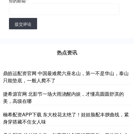
你的邮箱
*
提交评论
热点资讯
鼎皓运配资官网 中国最难爬六座名山，第一不是华山，泰山
只能垫底，一般人爬不了
捷希源官网 北影节一场大雨浇醒内娱，才懂高圆圆舒淇的
美，高级在哪
楠希配资APP下载 东大校花太绝了！娃娃脸配丰腴曲线，紧
身穿搭藏不住女人味