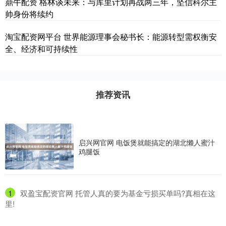
鼎牛配资 格林谈未来：与库里计划再战两三年，坚信科尔主
帅身份将续约
淘宝配资网平台 世界能源理事会秘书长：能源转型需权衡安
全、经济和可持续性
推荐资讯
启兴网官网 电饭煲就能搞定的湖北懒人蜜汁
鸡腿饭
1
​双盈宝配资官网 托管人真的要为基金亏损买单吗?真相在这
里!