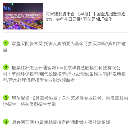
可米隆配资平台 【早报】中国金龙指数涨近
3%；央行今日开展1万亿元MLF操作
1
​双盈宝配资官网 托管人真的要为基金亏损买单吗?真相在这
里!
2
​股票杠杆怎么开通官网 top北京华夏艺匠模型科技有限公
司：节能环保模型/烟气脱硫模型/污水处理设备模型/秸秆发电模
型/污水处理流程模型专业制造领航者
3
​聚创配资 12月高考热点：关注艺术类专业统考、港澳高校内
地招生、特殊类型招生简章
4
​启兴网官网 电饭煲就能搞定的湖北懒人蜜汁鸡腿饭