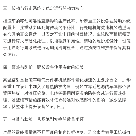
三、传动与行走系统：稳定运行的动力核心
挡渣车的移动可靠性直接影响生产效率。华泰重工的设备在传动系统
配置上，注重动力匹配与传动的平稳性。行走电机与减速机的选型留
有合理的富余系数，以应对可能出现的过载情况。车轮踏面根据需要
可进行淬火等硬化处理，以增强其耐磨性。清晰的维护点设计，也便
于用户对行走系统进行定期润滑与检查，通过预防性维护来保障其持
久运行。
四、隔热与防护：延长设备使用寿命的细节
高温辐射是挡渣车电气元件和机械部件老化加速的主要原因之一。华
泰重工在设计中加入了隔热防护考量，例如在靠近热源的车体部位设
置隔热板，对液压管路、电缆等采用耐高温的防护套或进行隔热处
理。这些细节措施能有效降低热传递对敏感部件的影响，减少故障
率，从整体上提升设备的耐用性。
五、制造与检验：从图纸到实物的质量闭环
产品的最终质量离不开严谨的制造过程控制。巩义市华泰重工机械有