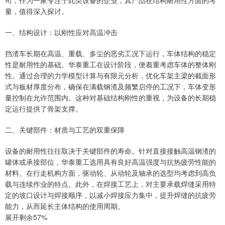
量，值得深入探讨。
一、结构设计：以刚性应对高温冲击
挡渣车长期在高温、重载、多尘的恶劣工况下运行，车体结构的稳定
性是耐用性的基础。华泰重工在设计阶段，便着重考虑车体的整体刚
性。通过合理的力学模型计算与有限元分析，优化车架主梁的截面形
式与板材厚度分布，确保在满载钢渣及频繁启停的工况下，车体变形
量控制在允许范围内。这种对基础结构刚性的重视，为设备的长期稳
定运行提供了骨架支撑。
二、关键部件：材质与工艺的双重保障
设备的耐用性往往取决于关键部件的寿命。针对直接接触高温钢渣的
罐体或承接部位，华泰重工选用具有良好高温强度与抗热疲劳性能的
材料。在行走机构方面，驱动轮、从动轮及轴承的选型均考虑到高负
载与连续作业的特点。此外，在焊接工艺上，对主要承载焊缝采用特
定的坡口设计与焊接顺序，以减小焊接应力集中，提升焊缝的抗疲劳
能力，从而延长主体结构的使用周期。
展开剩余57%