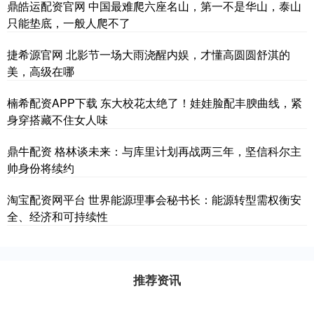
鼎皓运配资官网 中国最难爬六座名山，第一不是华山，泰山
只能垫底，一般人爬不了
捷希源官网 北影节一场大雨浇醒内娱，才懂高圆圆舒淇的
美，高级在哪
楠希配资APP下载 东大校花太绝了！娃娃脸配丰腴曲线，紧
身穿搭藏不住女人味
鼎牛配资 格林谈未来：与库里计划再战两三年，坚信科尔主
帅身份将续约
淘宝配资网平台 世界能源理事会秘书长：能源转型需权衡安
全、经济和可持续性
推荐资讯