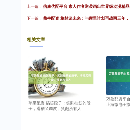
上一篇：
信康优配平台 素人作者逆袭画出世界级动漫精品
下一篇：
鼎牛配资 格林谈未来：与库里计划再战两三年
相关文章
万盈配资平台 
苹果配资 搞笑段子：笑到抽筋的段
上海微电子
子，滑稽又调皮，笑翻所有人