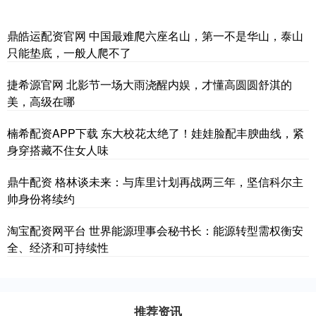
鼎皓运配资官网 中国最难爬六座名山，第一不是华山，泰山
只能垫底，一般人爬不了
捷希源官网 北影节一场大雨浇醒内娱，才懂高圆圆舒淇的
美，高级在哪
楠希配资APP下载 东大校花太绝了！娃娃脸配丰腴曲线，紧
身穿搭藏不住女人味
鼎牛配资 格林谈未来：与库里计划再战两三年，坚信科尔主
帅身份将续约
淘宝配资网平台 世界能源理事会秘书长：能源转型需权衡安
全、经济和可持续性
推荐资讯