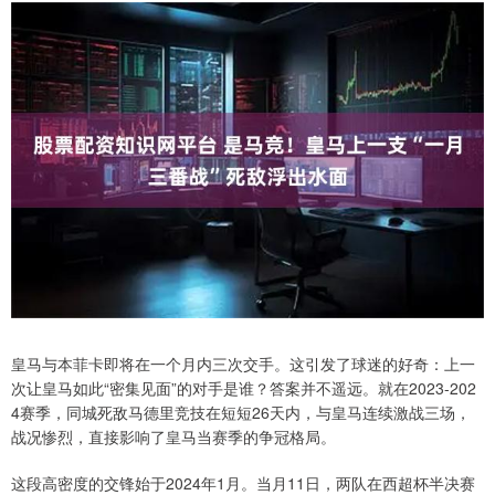
皇马与本菲卡即将在一个月内三次交手。这引发了球迷的好奇：上一
次让皇马如此“密集见面”的对手是谁？答案并不遥远。就在2023-202
4赛季，同城死敌马德里竞技在短短26天内，与皇马连续激战三场，
战况惨烈，直接影响了皇马当赛季的争冠格局。
这段高密度的交锋始于2024年1月。当月11日，两队在西超杯半决赛