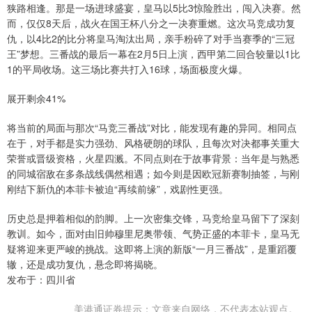
狭路相逢。那是一场进球盛宴，皇马以5比3惊险胜出，闯入决赛。然
而，仅仅8天后，战火在国王杯八分之一决赛重燃。这次马竞成功复
仇，以4比2的比分将皇马淘汰出局，亲手粉碎了对手当赛季的“三冠
王”梦想。三番战的最后一幕在2月5日上演，西甲第二回合较量以1比
1的平局收场。这三场比赛共打入16球，场面极度火爆。
展开剩余41%
将当前的局面与那次“马竞三番战”对比，能发现有趣的异同。相同点
在于，对手都是实力强劲、风格硬朗的球队，且每次对决都事关重大
荣誉或晋级资格，火星四溅。不同点则在于故事背景：当年是与熟悉
的同城宿敌在多条战线偶然相遇；如今则是因欧冠新赛制抽签，与刚
刚结下新仇的本菲卡被迫“再续前缘”，戏剧性更强。
历史总是押着相似的韵脚。上一次密集交锋，马竞给皇马留下了深刻
教训。如今，面对由旧帅穆里尼奥带领、气势正盛的本菲卡，皇马无
疑将迎来更严峻的挑战。这即将上演的新版“一月三番战”，是重蹈覆
辙，还是成功复仇，悬念即将揭晓。
发布于：四川省
美港通证券提示：文章来自网络，不代表本站观点。