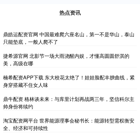
热点资讯
鼎皓运配资官网 中国最难爬六座名山，第一不是华山，泰山
只能垫底，一般人爬不了
捷希源官网 北影节一场大雨浇醒内娱，才懂高圆圆舒淇的
美，高级在哪
楠希配资APP下载 东大校花太绝了！娃娃脸配丰腴曲线，紧
身穿搭藏不住女人味
鼎牛配资 格林谈未来：与库里计划再战两三年，坚信科尔主
帅身份将续约
淘宝配资网平台 世界能源理事会秘书长：能源转型需权衡安
全、经济和可持续性