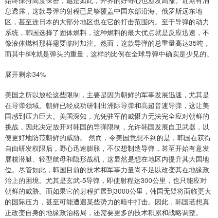
息透露，这款导弹的射程已足够覆盖中国东部沿海、俄罗斯远东地
区，甚至连日本的大部分地区也在它的打击范围内。至于导弹的动力
系统，韩国选择了固体燃料，这种燃料的最大优点就是反应迅速，不
像液体燃料那样需要临时加注。然而，这款导弹的总重量高达35吨，
而其中8吨就是弹头的重量，这样的比例在全球导弹中确实是少见的。
展开剩余34%
美国之所以放松这些限制，主要是因为朝鲜的军事发展迅速，尤其是
在导弹领域。朝鲜已经成功研制出洲际导弹和高超音速导弹，这让美
国感到压力巨大。美国深知，光凭驻军的威慑力无法完全应对朝鲜的
挑战，因此决定放开对韩国的导弹限制，允许韩国发展自卫武器，以
便更好地防范朝鲜的威胁。 然而，令美国意想不到的是，韩国在获得
自由研发权限后，野心迅速膨胀，不仅想制造导弹，甚至开始有意发
展核潜艇、轻型航母和隐形战机，这显然是想在地区内提升其大国地
位。尽管如此，韩国目前的技术和军事力量尚不足以改变其在地缘政
治上的困境。尤其是玄武-5导弹，即使射程达300公里，也只能应对
朝鲜的威胁。而如果它的射程扩展到3000公里，韩国无疑将面临更大
的国际压力，甚至可能遭遇某些势力的暗中打击。因此，韩国若想真
正改变自身的地缘政治格局，还需要更多的技术积累和战略调整。