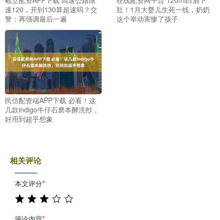
速120，开到130算超速吗？交
肚！1月大婴儿生死一线，奶奶
警：再强调最后一遍
这个举动害惨了孩子
民信配资端APP下载 必看！这
几款indigo牛仔石磨本酵洗纱，
好用到超乎想象
相关评论
本文评分
*
评论内容
*