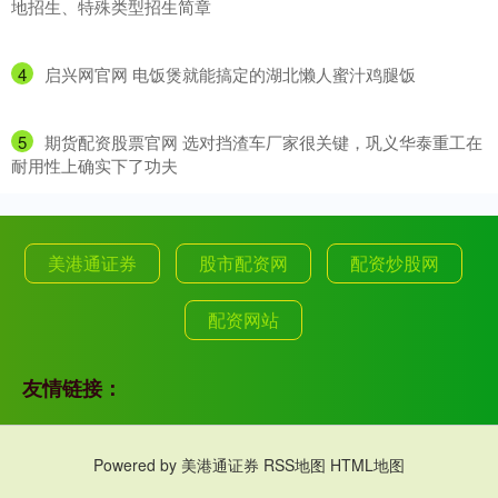
地招生、特殊类型招生简章
4
​启兴网官网 电饭煲就能搞定的湖北懒人蜜汁鸡腿饭
5
​期货配资股票官网 选对挡渣车厂家很关键，巩义华泰重工在
耐用性上确实下了功夫
美港通证券
股市配资网
配资炒股网
配资网站
友情链接：
Powered by
美港通证券
RSS地图
HTML地图