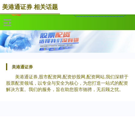
美港通证券 相关话题
美港通证券
美港通证券,股市配资网,配资炒股网,配资网站,我们深耕于
股票配资领域，以专业与安全为核心，为您打造一站式的配资
解决方案。我们的服务，旨在助您股市驰骋，无后顾之忧。