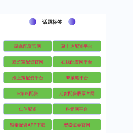
话题标签
融鑫配资官网
聚丰达配资平台
双盈宝配资官网
在线配资网平台
涨上策配资平台
98策略平台
E策略配资
期货配资股票官网
仁信配资
科元网平台
银泰配资APP下载
宏盛证券官网