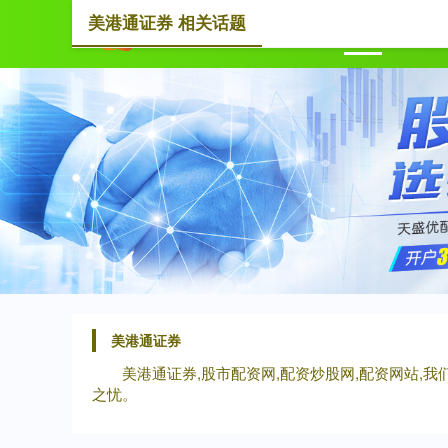
美港通证券 相关话题
首页
美港通证券
美港通证券,股市配资网,配资炒股网,配资网站
之忧。