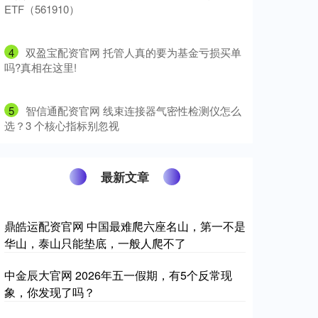
ETF（561910）
4
​双盈宝配资官网 托管人真的要为基金亏损买单
吗?真相在这里!
5
​智信通配资官网 线束连接器气密性检测仪怎么
选？3 个核心指标别忽视
最新文章
鼎皓运配资官网 中国最难爬六座名山，第一不是
华山，泰山只能垫底，一般人爬不了
中金辰大官网 2026年五一假期，有5个反常现
象，你发现了吗？