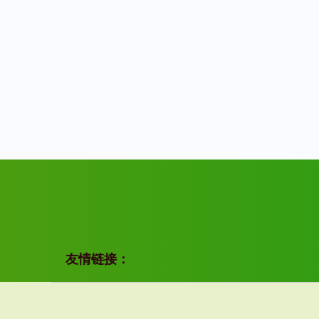
友情链接：