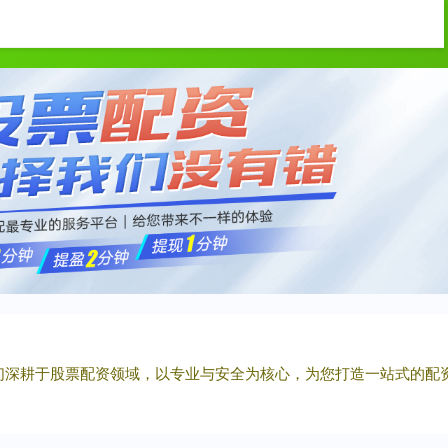
美港通证券
股市配资网
配资炒股网
,我们深耕于股票配资领域，以专业与安全为核心，为您打造一站式的