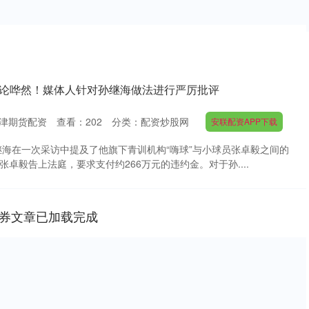
 舆论哗然！媒体人针对孙继海做法进行严厉批评
津期货配资
查看：
202
分类：
配资炒股网
安联配资APP下载
海在一次采访中提及了他旗下青训机构“嗨球”与小球员张卓毅之间的
张卓毅告上法庭，要求支付约266万元的违约金。对于孙....
券文章已加载完成