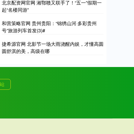
北京配资网官网 湘鄂赣又联手了！“五一”假期一
起“名楼同游”
和营策略官网 贵州贵阳：“锦绣山河·多彩贵州
号”旅游列车首发(3)#
捷希源官网 北影节一场大雨浇醒内娱，才懂高圆
圆舒淇的美，高级在哪
站